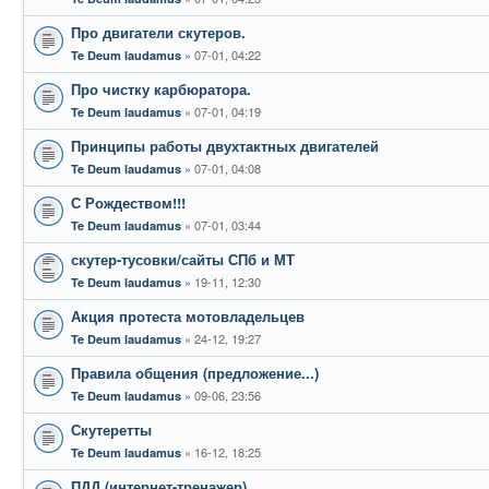
Про двигатели скутеров.
07-01, 04:22
Te Deum laudamus
Про чистку карбюратора.
07-01, 04:19
Te Deum laudamus
Принципы работы двухтактных двигателей
07-01, 04:08
Te Deum laudamus
С Рождеством!!!
07-01, 03:44
Te Deum laudamus
скутер-тусовки/сайты СПб и МТ
19-11, 12:30
Te Deum laudamus
Акция протеста мотовладельцев
24-12, 19:27
Te Deum laudamus
Правила общения (предложение...)
09-06, 23:56
Te Deum laudamus
Скутеретты
16-12, 18:25
Te Deum laudamus
ПДД (интернет-тренажер)