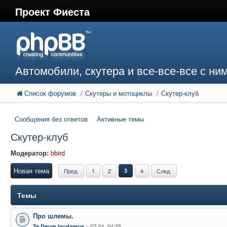
Проект Фиеста
Автомобили, скутера и все-все-все с ни
Список форумов
Скутеры и мотоциклы
Скутер-клуб
Сообщения без ответов
Активные темы
Скутер-клуб
Модератор:
bbird
Новая тема
Пред.
1
2
3
4
След.
Темы
Про шлемы.
07-01, 04:25
Te Deum laudamus