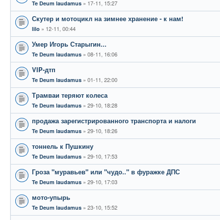
17-11, 15:27
Te Deum laudamus
Скутер и мотоцикл на зимнее хранение - к нам!
12-11, 00:44
lilo
Умер Игорь Старыгин...
08-11, 16:06
Te Deum laudamus
VIP-дтп
01-11, 22:00
Te Deum laudamus
Трамваи теряют колеса
29-10, 18:28
Te Deum laudamus
продажа зарегистрированного транспорта и налоги
29-10, 18:26
Te Deum laudamus
тоннель к Пушкину
29-10, 17:53
Te Deum laudamus
Гроза "муравьев" или "чудо.." в фуражке ДПС
29-10, 17:03
Te Deum laudamus
мото-упырь
23-10, 15:52
Te Deum laudamus