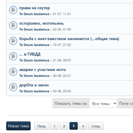
права на скутер
01-07, 11:31
Te Deum laudamus
осторожно, мотопьянь
23-06, 01:59
Te Deum laudamus
борьба с инет-хамством начинается (...общая тема)
15-07, 21:22
Te Deum laudamus
... в ГИБДД
31-08, 08:37
Te Deum laudamus
аварии с участием мото
30-08, 22:31
Te Deum laudamus
дорОги и закон
03-06, 23:43
Te Deum laudamus
Показать темы за:
Поле с
Новая тема
Пред.
1
2
3
4
След.