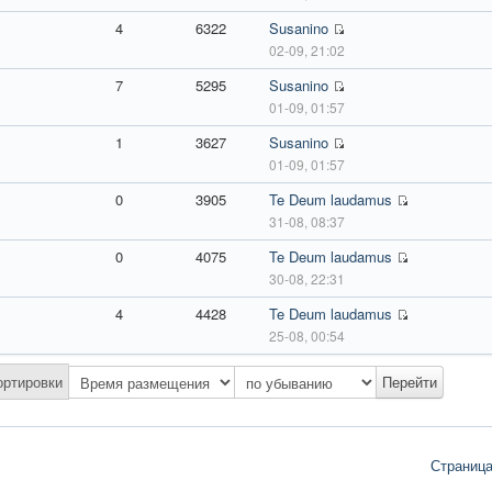
4
6322
Susanino
02-09, 21:02
7
5295
Susanino
01-09, 01:57
1
3627
Susanino
01-09, 01:57
0
3905
Te Deum laudamus
31-08, 08:37
0
4075
Te Deum laudamus
30-08, 22:31
4
4428
Te Deum laudamus
25-08, 00:54
ортировки
Страниц