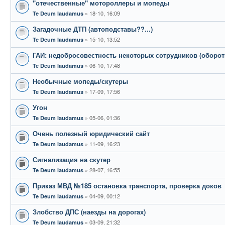
"отечественные" мотороллеры и мопеды
18-10, 16:09
Te Deum laudamus
Загадочные ДТП (автоподставы??...)
15-10, 13:52
Te Deum laudamus
ГАИ: недобросовестность некоторых сотрудников (оборот
06-10, 17:48
Te Deum laudamus
Необычные мопеды/скутеры
17-09, 17:56
Te Deum laudamus
Угон
05-06, 01:36
Te Deum laudamus
Очень полезный юридический сайт
11-09, 16:23
Te Deum laudamus
Сигнализация на скутер
28-07, 16:55
Te Deum laudamus
Приказ МВД №185 остановка транспорта, проверка доков
04-09, 00:12
Te Deum laudamus
Злобство ДПС (наезды на дорогах)
03-09, 21:32
Te Deum laudamus