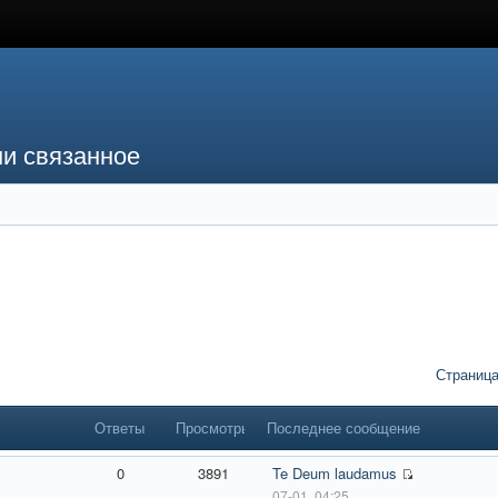
ми связанное
Страниц
Ответы
Просмотры
Последнее сообщение
0
3891
Te Deum laudamus
07-01, 04:25