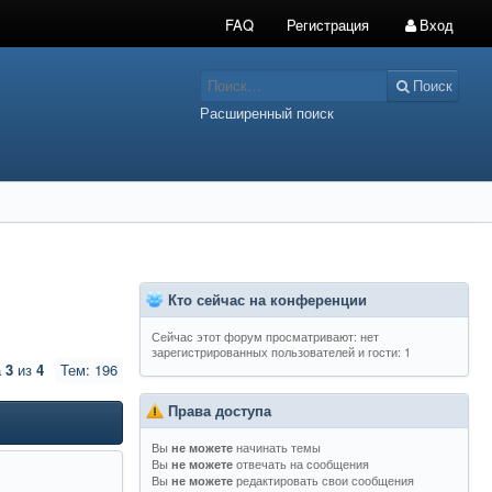
FAQ
Регистрация
Вход
Поиск
Расширенный поиск
Кто сейчас на конференции
Сейчас этот форум просматривают: нет
зарегистрированных пользователей и гости: 1
а
3
из
4
Тем: 196
Права доступа
Вы
начинать темы
не можете
Вы
отвечать на сообщения
не можете
Вы
редактировать свои сообщения
не можете