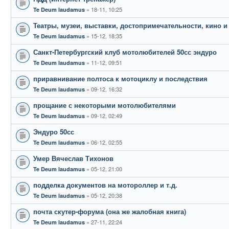
18-11, 10:25
Te Deum laudamus
Театры, музеи, выставки, достопримечательности, кино и 
15-12, 18:35
Te Deum laudamus
Санкт-Петербургский клуб мотолюбителей 50сс эндуро
11-12, 09:51
Te Deum laudamus
приравнивание полтоса к мотоциклу и последствия
09-12, 16:32
Te Deum laudamus
прощание с некоторыми мотолюбителями
09-12, 02:49
Te Deum laudamus
Эндуро 50сс
06-12, 02:55
Te Deum laudamus
Умер Вячеслав Тихонов
05-12, 21:00
Te Deum laudamus
подделка документов на мотороллер и т.д.
05-12, 20:38
Te Deum laudamus
почта скутер-форума (она же жалобная книга)
27-11, 22:24
Te Deum laudamus