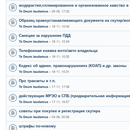
модерастия;спланированное и организованное хамство в 
26-06, 17:32
Te Deum laudamus
Образец правоустанавливающего документа на скутер/мо
18-11, 10:42
Te Deum laudamus
Санкции за нарушение ПДД
18-11, 10:34
Te Deum laudamus
Телефонная книжка мото/авто владельца
18-11, 10:32
Te Deum laudamus
Кодекс об админ. правонарушениях (КОАП) и др. законы
18-11, 10:31
Te Deum laudamus
Про транзиты и т.п.
17-11, 17:38
Te Deum laudamus
действующие МРЭО в СПБ (предварительная информация
17-11, 16:57
Te Deum laudamus
советы при покупке и регистрации скутера
04-06, 00:06
Te Deum laudamus
штрафы по-новому