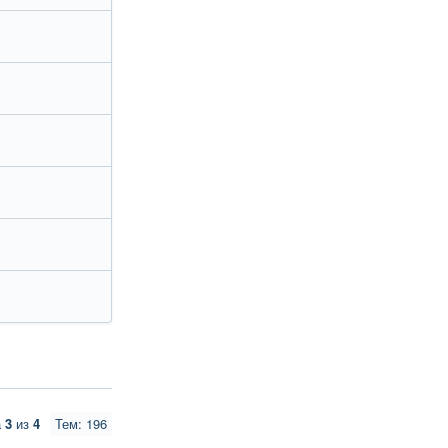
а
3
из
4
Тем: 196