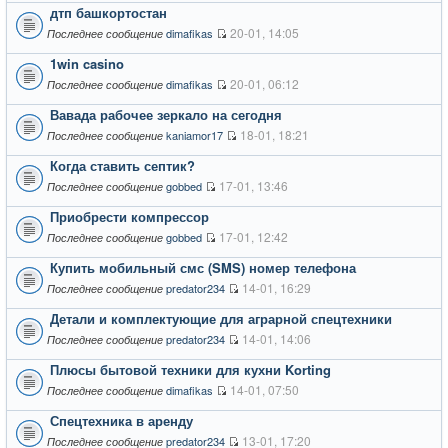
дтп башкортостан
20-01, 14:05
dimafikas
Последнее сообщение
1win casino
20-01, 06:12
dimafikas
Последнее сообщение
Вавада рабочее зеркало на сегодня
18-01, 18:21
kaniamor17
Последнее сообщение
Когда ставить септик?
17-01, 13:46
gobbed
Последнее сообщение
Приобрести компрессор
17-01, 12:42
gobbed
Последнее сообщение
Купить мобильный смс (SMS) номер телефона
14-01, 16:29
predator234
Последнее сообщение
Детали и комплектующие для аграрной спецтехники
14-01, 14:06
predator234
Последнее сообщение
Плюсы бытовой техники для кухни Korting
14-01, 07:50
dimafikas
Последнее сообщение
Спецтехника в аренду
13-01, 17:20
predator234
Последнее сообщение