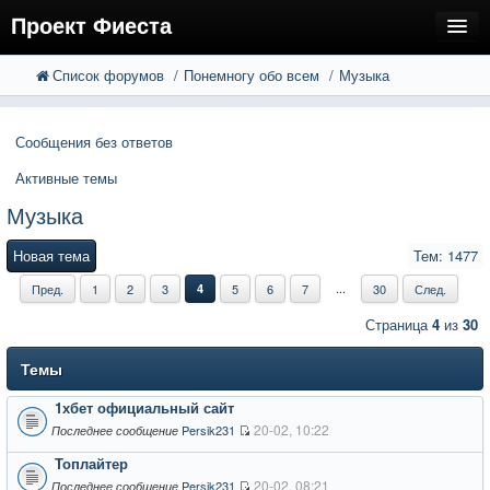
Проект Фиеста
Список форумов
Понемногу обо всем
Музыка
FAQ
Поиск
Расширенный поиск
Регистрация
Сообщения без ответов
Вход
Активные темы
Музыка
Новая тема
Тем: 1477
...
Пред.
1
2
3
4
5
6
7
30
След.
Страница
4
из
30
Темы
1хбет официальный сайт
20-02, 10:22
Persik231
Последнее сообщение
Топлайтер
20-02, 08:21
Persik231
Последнее сообщение