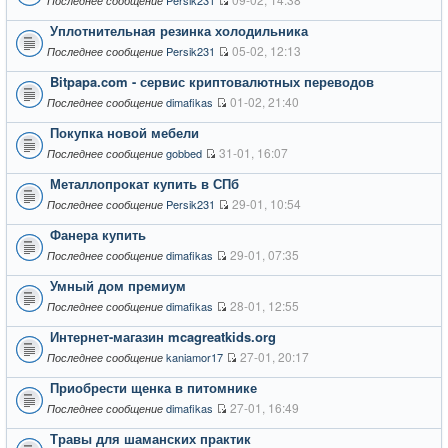
Persik231
Последнее сообщение
Уплотнительная резинка холодильника
05-02, 12:13
Persik231
Последнее сообщение
Bitpapa.com - сервис криптовалютных переводов
01-02, 21:40
dimafikas
Последнее сообщение
Покупка новой мебели
31-01, 16:07
gobbed
Последнее сообщение
Металлопрокат купить в СПб
29-01, 10:54
Persik231
Последнее сообщение
Фанера купить
29-01, 07:35
dimafikas
Последнее сообщение
Умный дом премиум
28-01, 12:55
dimafikas
Последнее сообщение
Интернет-магазин mcagreatkids.org
27-01, 20:17
kaniamor17
Последнее сообщение
Приобрести щенка в питомнике
27-01, 16:49
dimafikas
Последнее сообщение
Травы для шаманских практик