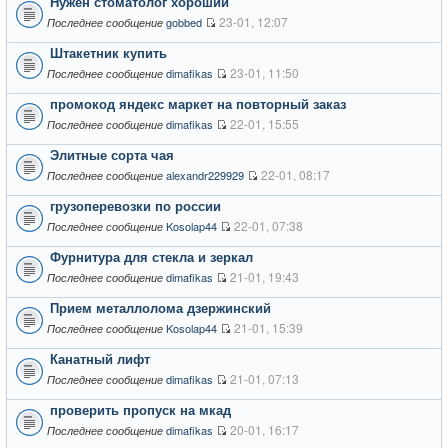
Нужен стоматолог хороший
23-01, 12:07
gobbed
Последнее сообщение
Штакетник купить
23-01, 11:50
dimafikas
Последнее сообщение
промокод яндекс маркет на повторный заказ
22-01, 15:55
dimafikas
Последнее сообщение
Элитные сорта чая
22-01, 08:17
alexandr229929
Последнее сообщение
грузоперевозки по россии
22-01, 07:38
Kosolap44
Последнее сообщение
Фурнитура для стекла и зеркал
21-01, 19:43
dimafikas
Последнее сообщение
Прием металлолома дзержинский
21-01, 15:39
Kosolap44
Последнее сообщение
Канатный лифт
21-01, 07:13
dimafikas
Последнее сообщение
проверить пропуск на мкад
20-01, 16:17
dimafikas
Последнее сообщение