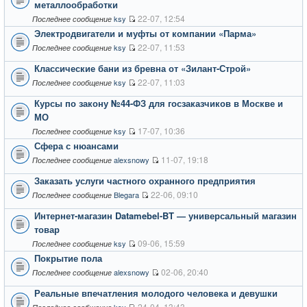
металлообработки
22-07, 12:54
ksy
Последнее сообщение
Электродвигатели и муфты от компании «Парма»
22-07, 11:53
ksy
Последнее сообщение
Классические бани из бревна от «Зилант-Строй»
22-07, 11:03
ksy
Последнее сообщение
Курсы по закону №44-ФЗ для госзаказчиков в Москве и
МО
17-07, 10:36
ksy
Последнее сообщение
Сфера с нюансами
11-07, 19:18
alexsnowy
Последнее сообщение
Заказать услуги частного охранного предприятия
22-06, 09:10
Blegara
Последнее сообщение
Интернет-магазин Datamebel-BT — универсальный магазин
товар
09-06, 15:59
ksy
Последнее сообщение
Покрытие пола
02-06, 20:40
alexsnowy
Последнее сообщение
Реальные впечатления молодого человека и девушки
24-04, 13:43