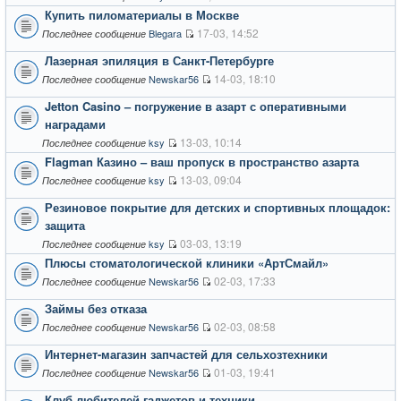
Купить пиломатериалы в Москве
17-03, 14:52
Blegara
Последнее сообщение
Лазерная эпиляция в Санкт-Петербурге
14-03, 18:10
Newskar56
Последнее сообщение
Jetton Casino – погружение в азарт с оперативными
наградами
13-03, 10:14
ksy
Последнее сообщение
Flagman Казино – ваш пропуск в пространство азарта
13-03, 09:04
ksy
Последнее сообщение
Резиновое покрытие для детских и спортивных площадок:
защита
03-03, 13:19
ksy
Последнее сообщение
Плюсы стоматологической клиники «АртСмайл»
02-03, 17:33
Newskar56
Последнее сообщение
Займы без отказа
02-03, 08:58
Newskar56
Последнее сообщение
Интернет-магазин запчастей для сельхозтехники
01-03, 19:41
Newskar56
Последнее сообщение
Клуб любителей гаджетов и техники