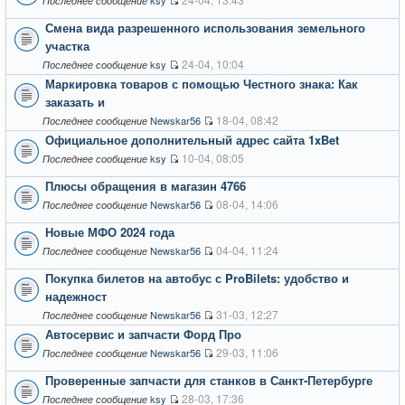
ksy
Последнее сообщение
Смена вида разрешенного использования земельного
участка
24-04, 10:04
ksy
Последнее сообщение
Маркировка товаров с помощью Честного знака: Как
заказать и
18-04, 08:42
Newskar56
Последнее сообщение
Официальное дополнительный адрес сайта 1xBet
10-04, 08:05
ksy
Последнее сообщение
Плюсы обращения в магазин 4766
08-04, 14:06
Newskar56
Последнее сообщение
Новые МФО 2024 года
04-04, 11:24
Newskar56
Последнее сообщение
Покупка билетов на автобус с ProBilets: удобство и
надежност
31-03, 12:27
Newskar56
Последнее сообщение
Автосервис и запчасти Форд Про
29-03, 11:06
Newskar56
Последнее сообщение
Проверенные запчасти для станков в Санкт-Петербурге
28-03, 17:36
ksy
Последнее сообщение