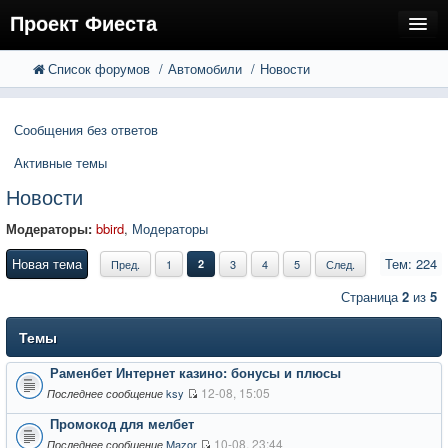
Проект Фиеста
Список форумов
Автомобили
Новости
FAQ
Поиск
Расширенный поиск
Регистрация
Сообщения без ответов
Вход
Активные темы
Новости
Модераторы:
bbird
,
Модераторы
Новая тема
Тем: 224
Пред.
1
2
3
4
5
След.
Страница
2
из
5
Темы
Раменбет Интернет казино: бонусы и плюсы
12-08, 15:05
ksy
Последнее сообщение
Промокод для мелбет
10-08, 23:44
Mazor
Последнее сообщение