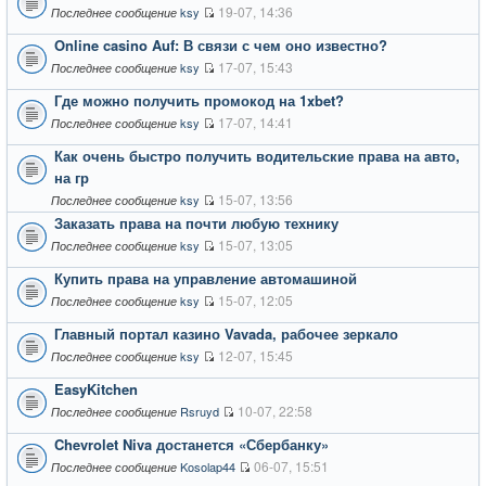
19-07, 14:36
ksy
Последнее сообщение
Online casino Auf: В связи с чем оно известно?
17-07, 15:43
ksy
Последнее сообщение
Где можно получить промокод на 1xbet?
17-07, 14:41
ksy
Последнее сообщение
Как очень быстро получить водительские права на авто,
на гр
15-07, 13:56
ksy
Последнее сообщение
Заказать права на почти любую технику
15-07, 13:05
ksy
Последнее сообщение
Купить права на управление автомашиной
15-07, 12:05
ksy
Последнее сообщение
Главный портал казино Vavada, рабочее зеркало
12-07, 15:45
ksy
Последнее сообщение
EasyKitchen
10-07, 22:58
Rsruyd
Последнее сообщение
Chevrolet Niva достанется «Сбербанку»
06-07, 15:51
Kosolap44
Последнее сообщение