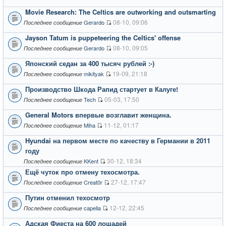
Movie Research: The Celtics are outworking and outsmarting
08-10, 09:06
Gerardo
Последнее сообщение
Jayson Tatum is puppeteering the Celtics' offense
08-10, 09:05
Gerardo
Последнее сообщение
Японский седан за 400 тысяч рублей :-)
19-09, 21:18
mikityak
Последнее сообщение
Производство Шкода Рапид стартует в Калуге!
05-03, 17:50
Tech
Последнее сообщение
General Motors впервые возглавит женщина.
11-12, 01:17
Miha
Последнее сообщение
Hyundai на первом месте по качеству в Германии в 2011
году
30-12, 18:34
KKent
Последнее сообщение
Ещё чуток про отмену техосмотра.
27-12, 17:47
Creat0r
Последнее сообщение
Путин отменил техосмотр
12-12, 22:45
capella
Последнее сообщение
Адская Фиеста на 600 лошадей