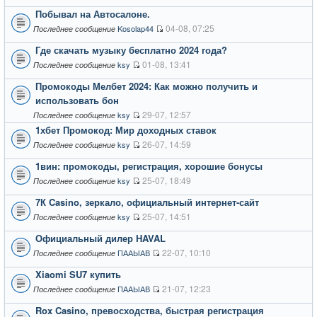
Побывал на Автосалоне.
04-08, 07:25
Kosolap44
Последнее сообщение
Где скачать музыку бесплатно 2024 года?
01-08, 13:41
ksy
Последнее сообщение
Промокоды Мелбет 2024: Как можно получить и
использовать бон
29-07, 12:57
ksy
Последнее сообщение
1хбет Промокод: Мир доходных ставок
26-07, 14:59
ksy
Последнее сообщение
1вин: промокоды, регистрация, хорошие бонусы
25-07, 18:49
ksy
Последнее сообщение
7К Casino, зеркало, официальный интернет-сайт
25-07, 14:51
ksy
Последнее сообщение
Официальный дилер HAVAL
22-07, 10:10
ПААЫАВ
Последнее сообщение
Xiaomi SU7 купить
21-07, 12:23
ПААЫАВ
Последнее сообщение
Rox Casino, превосходства, быстрая регистрация