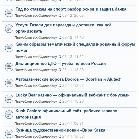
Гид по ставкам на спорт: разбор основ и защита банка
03-12, 20:03
ksy
Последнее сообщение
Услуги Газели для переезда и доставки: как всё
организовать
03-12, 14:46
ksy
Последнее сообщение
Каким образом тематический специализированный форум
помог
03-12, 11:52
ksy
Последнее сообщение
Дистанционное ДПО— учёба по всей России
26-11, 13:26
ksy
Последнее сообщение
Автоматические ворота Dooros — DoorHan и Alutech
26-11, 12:02
ksy
Последнее сообщение
Lucky Bear казино — официальный веб-сайт с бонусами
26-11, 10:26
ksy
Последнее сообщение
Kush Casino: официальный сайт, рабочее зеркало,
авторизация
26-11, 08:31
ksy
Последнее сообщение
Кузница художественной ковки «Вира Ковка»
24-11, 16:57
ksy
Последнее сообщение