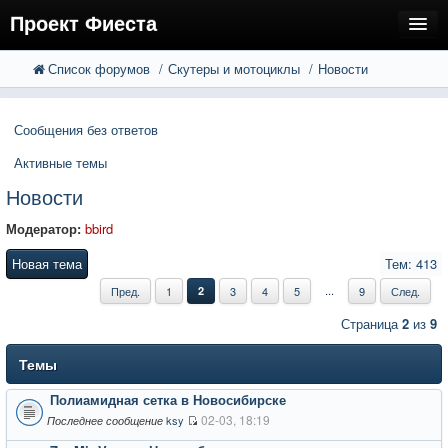
Проект Фиеста
Список форумов
Скутеры и мотоциклы
Новости
FAQ
Поиск
Расширенный поиск
Регистрация
Сообщения без ответов
Вход
Активные темы
Новости
Модератор:
bbird
Новая тема
Тем: 413
...
Пред.
1
2
3
4
5
9
След.
Страница
2
из
9
Темы
Полиамидная сетка в Новосибирске
02-03, 18:19
ksy
Последнее сообщение