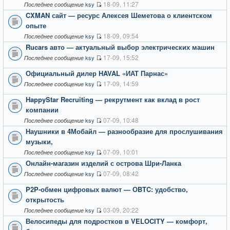
18-09, 11:27
ksy
Последнее сообщение
CXMAN сайт — ресурс Алексея Шеметова о клиентском
опыте
18-09, 09:54
ksy
Последнее сообщение
Rucars авто — актуальный выбор электрических машин
17-09, 15:52
ksy
Последнее сообщение
Официальный дилер HAVAL «ИАТ Парнас»
17-09, 14:59
ksy
Последнее сообщение
HappyStar Recruiting — рекрутмент как вклад в рост
компании
07-09, 10:48
ksy
Последнее сообщение
Наушники в 4Мобайл — разнообразие для прослушивания
музыки,
07-09, 10:01
ksy
Последнее сообщение
Онлайн-магазин изделий с острова Шри-Ланка
07-09, 08:42
ksy
Последнее сообщение
P2P-обмен цифровых валют — ОBTC: удобство,
открытость
03-09, 20:22
ksy
Последнее сообщение
Велосипеды для подростков в VELOCITY — комфорт,