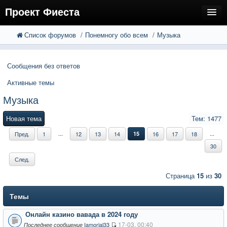
Проект Фиеста
Список форумов
Понемногу обо всем
Музыка
FAQ
Поиск
Расширенный поиск
Регистрация
Сообщения без ответов
Вход
Активные темы
Музыка
Новая тема
Тем: 1477
...
...
Пред.
1
12
13
14
15
16
17
18
30
След.
Страница
15
из
30
Темы
Онлайн казино вавада в 2024 году
17-03, 00:40
Iamorial33
Последнее сообщение