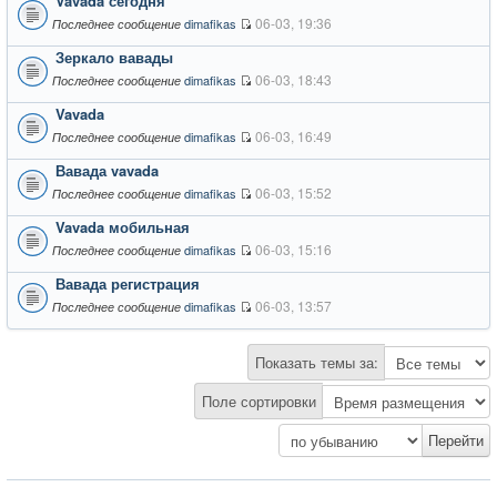
Vavada сегодня
06-03, 19:36
dimafikas
Последнее сообщение
Зеркало вавады
06-03, 18:43
dimafikas
Последнее сообщение
Vavada
06-03, 16:49
dimafikas
Последнее сообщение
Вавада vavada
06-03, 15:52
dimafikas
Последнее сообщение
Vavada мобильная
06-03, 15:16
dimafikas
Последнее сообщение
Вавада регистрация
06-03, 13:57
dimafikas
Последнее сообщение
Показать темы за:
Поле сортировки