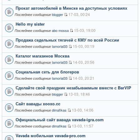
Прокат автомобилей в Минске на доступных условиях
17-03, 00:24
blogger
Последнее сообщение
Hello my sister
15-03, 19:00
abo mossa
Последнее сообщение
Продажа седельных тягачей с КМУ по всей России
15-03, 00:19
Iamorial33
Последнее сообщение
Каталог магазинов Москва
14-03, 20:56
Iamorial33
Последнее сообщение
Социальная сеть для блогеров
14-03, 20:21
Iamorial33
Последнее сообщение
Сделайте свой праздник незабываемым вместе с BarVIP
13-03, 18:46
blogger
Последнее сообщение
Сайт вавады xooxo.cc
13-03, 14:06
dimafikas
Последнее сообщение
Официальный сайт вавада vavada-igra.com
13-03, 11:57
dimafikas
Последнее сообщение
Vavada мобильная vavada-pro.com