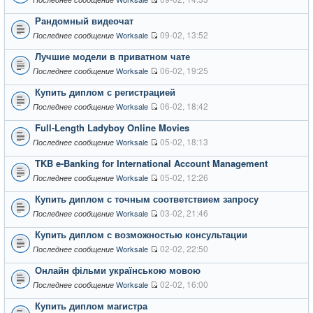
Рандомный видеочат
09-02, 13:52
Worksale
Последнее сообщение
Лучшие модели в приватном чате
06-02, 19:25
Worksale
Последнее сообщение
Купить диплом с регистрацией
06-02, 18:42
Worksale
Последнее сообщение
Full-Length Ladyboy Online Movies
05-02, 18:13
Worksale
Последнее сообщение
TKB e-Banking for International Account Management
05-02, 12:26
Worksale
Последнее сообщение
Купить диплом с точным соответствием запросу
03-02, 21:46
Worksale
Последнее сообщение
Купить диплом с возможностью консультации
02-02, 22:50
Worksale
Последнее сообщение
Онлайн фільми українською мовою
02-02, 16:00
Worksale
Последнее сообщение
Купить диплом магистра