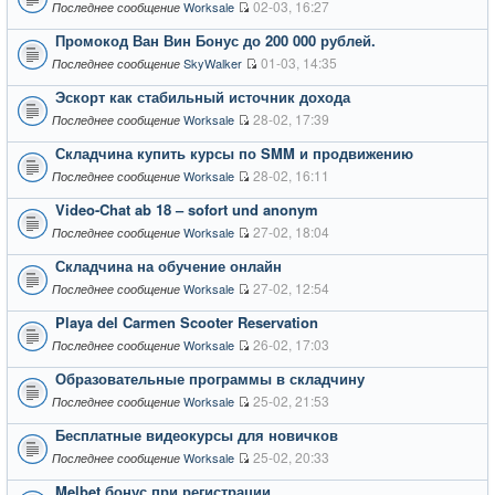
02-03, 16:27
Worksale
Последнее сообщение
Промокод Ван Вин Бонус до 200 000 рублей.
01-03, 14:35
SkyWalker
Последнее сообщение
Эскорт как стабильный источник дохода
28-02, 17:39
Worksale
Последнее сообщение
Складчина купить курсы по SMM и продвижению
28-02, 16:11
Worksale
Последнее сообщение
Video-Chat ab 18 – sofort und anonym
27-02, 18:04
Worksale
Последнее сообщение
Складчина на обучение онлайн
27-02, 12:54
Worksale
Последнее сообщение
Playa del Carmen Scooter Reservation
26-02, 17:03
Worksale
Последнее сообщение
Образовательные программы в складчину
25-02, 21:53
Worksale
Последнее сообщение
Бесплатные видеокурсы для новичков
25-02, 20:33
Worksale
Последнее сообщение
Melbet бонус при регистрации