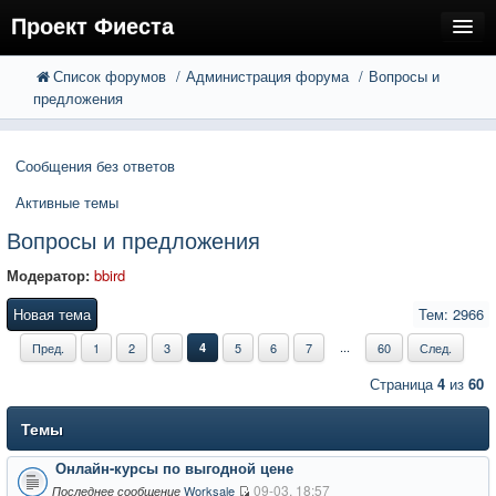
Проект Фиеста
Список форумов
Администрация форума
Вопросы и
FAQ
Поиск
предложения
Расширенный поиск
Регистрация
Сообщения без ответов
Вход
Активные темы
Вопросы и предложения
Модератор:
bbird
Новая тема
Тем: 2966
...
Пред.
1
2
3
4
5
6
7
60
След.
Страница
4
из
60
Темы
Онлайн-курсы по выгодной цене
09-03, 18:57
Worksale
Последнее сообщение