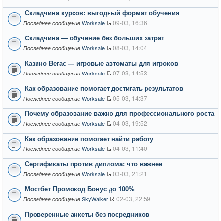
Складчина курсов: выгодный формат обучения
09-03, 16:36
Worksale
Последнее сообщение
Складчина — обучение без больших затрат
08-03, 14:04
Worksale
Последнее сообщение
Казино Вегас — игровые автоматы для игроков
07-03, 14:53
Worksale
Последнее сообщение
Как образование помогает достигать результатов
05-03, 14:37
Worksale
Последнее сообщение
Почему образование важно для профессионального роста
04-03, 19:52
Worksale
Последнее сообщение
Как образование помогает найти работу
04-03, 11:40
Worksale
Последнее сообщение
Сертификаты против диплома: что важнее
03-03, 21:21
Worksale
Последнее сообщение
Мостбет Промокод Бонус до 100%
02-03, 22:59
SkyWalker
Последнее сообщение
Проверенные анкеты без посредников