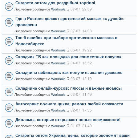
Сигарети оптом для роздрібної торгівлі
07-07, 22:09
Worksale
Последнее сообщение
Где в Ростове делают эротический массаж «с душой»:
проверенн
07-07, 14:03
Worksale
Последнее сообщение
Топ-5 ошибок при выборе эротического массажа в
Новосибирске
06-07, 19:22
Worksale
Последнее сообщение
Складчик ТВ как площадка для совместных покупок
04-07, 15:52
Worksale
Последнее сообщение
Складчина вебинаров: как получить знания дешевле
03-07, 12:19
Worksale
Последнее сообщение
Складчина онлайн-курсов: плюсы и важные нюансы
03-07, 11:49
Worksale
Последнее сообщение
Автосервис полного цикла: ремонт любой сложности
02-07, 17:55
Worksale
Последнее сообщение
Дипломы, которые открывают новые возможности!
01-07, 21:40
Worksale
Последнее сообщение
Сигареты оптом Украина: цены, которые экономят ваши