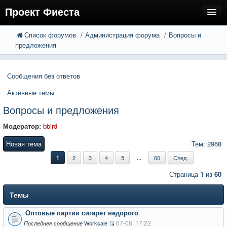
Проект Фиеста
Список форумов
Администрация форума
Вопросы и
FAQ
Поиск
предложения
Расширенный поиск
Регистрация
Сообщения без ответов
Вход
Активные темы
Вопросы и предложения
Модератор:
bbird
Новая тема
Тем: 2968
...
1
2
3
4
5
60
След.
Страница
1
из
60
Темы
Оптовые партии сигарет недорого
07-08, 17:22
Worksale
Последнее сообщение