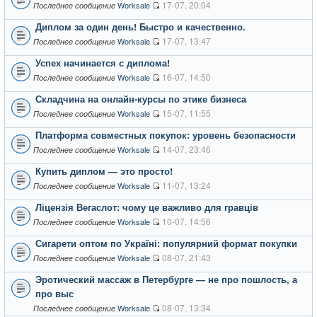
17-07, 20:04
Worksale
Последнее сообщение
Диплом за один день! Быстро и качественно.
17-07, 13:47
Worksale
Последнее сообщение
Успех начинается с диплома!
16-07, 14:50
Worksale
Последнее сообщение
Складчина на онлайн-курсы по этике бизнеса
15-07, 11:55
Worksale
Последнее сообщение
Платформа совместных покупок: уровень безопасности
14-07, 23:46
Worksale
Последнее сообщение
Купить диплом — это просто!
11-07, 13:24
Worksale
Последнее сообщение
Ліцензія Вегаслот: чому це важливо для гравців
10-07, 14:56
Worksale
Последнее сообщение
Сигарети оптом по Україні: популярний формат покупки
08-07, 21:43
Worksale
Последнее сообщение
Эротический массаж в Петербурге — не про пошлость, а
про выс
08-07, 13:34
Worksale
Последнее сообщение